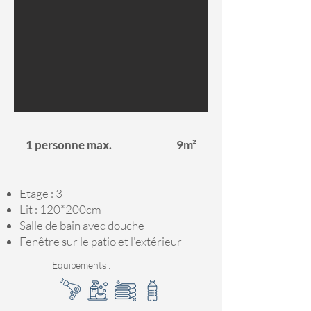
1 personne max.
9m²
Etage : 3
Lit : 120*200cm
Salle de bain avec douche
Fenêtre sur le patio et l'extérieur
Equipements :