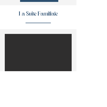
La Suite Familiale
4 personnes max.
30 m²
Etage : 3