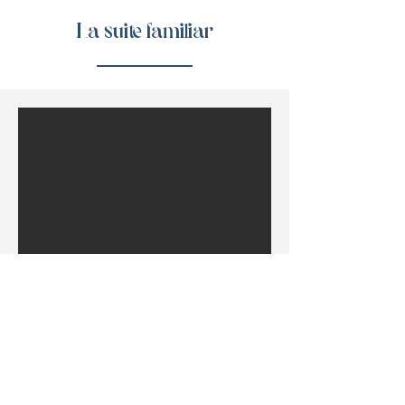
La suite familiar
4 persona máx.
30 m²
Piso: 3
3 habitaciones (1 doble, 1 simple)