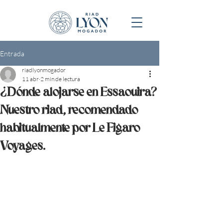
Entrada
riadlyonmogador
11 abr
2 min de lectura
¿Dónde alojarse en Essaouira?
Nuestro riad, recomendado
habitualmente por Le Figaro
Voyages.