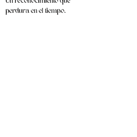
Un reconocimiento que 
perdura en el tiempo.
Ser mencionado una vez es una grata 
sorpresa. Ser mencionado varias veces es 
un verdadero reconocimiento.
Estas diversas publicaciones en Le Figaro 
Voyages refuerzan lo que nos motiva a 
diario: ofrecer a nuestros huéspedes un 
lugar donde se sientan bien, 
sencillamente.
Si quieres vivir esta experiencia en 
persona, visita 
nuestra página de 
reservas
 :)